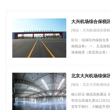
承德
秦皇岛
衡水
肇庆
惠州
大兴机场综合保税区
[地址：大兴机场综合保税
区分：综保区内保税仓库
保税业务） 一、主流保
准保税库（双层高台库） 租金
11m、承重3t/㎡；二层
整租价格可谈 综合单价（租
仓库（综保区内生物医药园
2.6元/㎡/天 物业费：0.3
㎡，可净化改造 三、参考
[地址：北京大兴机场综合
2000㎡以内小面积单价上
核心区位 物流高效通达
标准1年起，35年长租可谈
邻京台高速礼贤出口仅3
保税，无法海关保税监管） 
货车不限行，大幅提升货
本（保税仓特有） 详情咨询☎