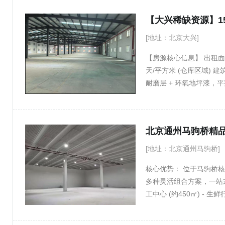
于大型车辆和设备高效运
型生产行业的消防要求。 
供稳定电力支持。 通行便利
[地址：北京大兴]
重： 楼层承重 3吨/平方
【房源核心信息】 出租面积：
区位与适用客户 本项目
天/平方米 (仓库区域) 
流便捷，是辐射京津冀市
耐磨层 + 环氧地坪漆，
高端制造业、装备组装 
阔；无承重限制，重型设
示 欢迎咨询！☎️178960
规，安全有保障。 付款方
地，紧邻高速出入口，是
空间布局灵活高效： 总面
米净高可轻松搭建阁楼或
[地址：北京通州马驹桥]
您实现生产-管理-生活无
核心优势： 位于马驹桥
硬： 建筑坚固： 砖混结
多种灵活组合方案，一站
耐磨、防尘、抗压，满足
工中心 (约450㎡) -
库房的巨大优势，特别适
公功能完美整合，特别适
物流门： 设有独立物流大
约450平方米 功能分区： 冷
业态与园区保障： 欢迎