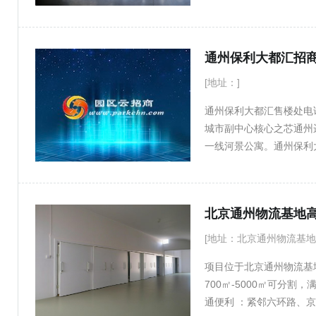
业务。 硬件顶配 双层坡
空间规整、承载力强，适配
空7.9米，空间利用率极高
通州保利大都汇招商电话
大宗货物 - 柱距：一层1
刚砂耐磨地面，防尘抗压
[地址：]
统，单防火分区4000㎡
通州保利大都汇售楼处电话：
雨棚，全天候高效装卸货
城市副中心核心之芯通州
造-18℃至0℃、0-4
一线河景公寓。通州保利
满足医药、生鲜冷链、恒
业综合体。MLF目前仅有
园区配套齐全，配备43
高4.2米，可改LOFT，
求。同步配套4700㎡
租，面积：600㎡-2000
体化，可直接拎包入驻，
北京通州物流基地高
☎️17896015796（可加
[地址：北京通州物流基地
项目位于北京通州物流基
700㎡-5000㎡可分割
通便利 ：紧邻六环路、