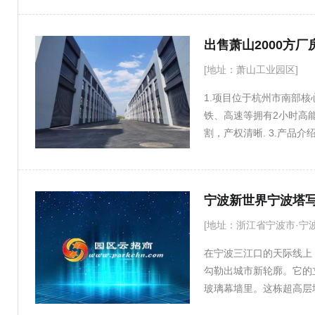
出售萧山2000方
[地址：萧山工业园区]
1.项目位于杭州市南部
铁、高速等拥有2小时高能
割，产权清晰. 3.产品介绍：我们
跨9米； 五层独栋厂房:1000-
米。 4.配套：生活配套
备补助，人才补助，地方
宁波新世界宁波塔写字
双拼到独栋，企业可满足
线，回复不是很及时。您
[地址：浙江省宁波市·宁
我们项目！） 咨询热线周：1
在宁波三江口的天际线上
勾勒出城市新轮廓。它的
玻璃幕墙里。这栋超高层
首个获得LEED与WEL