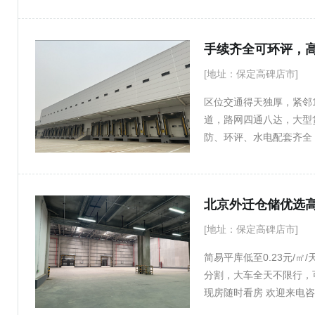
手续齐全可环评，
[地址：保定高碑店市]
区位交通得天独厚，紧邻1
道，路网四通八达，大型
防、环评、水电配套齐全，经
预留天车安装位，场地开阔
带独立办公区+员工住宿
等业态。 3. 冷冻库30
北京外迁仓储优选
生鲜、食材、医药恒温存
惠； 欢迎来电咨询洽谈；☎️
[地址：保定高碑店市]
简易平库低至0.23元/㎡
分割，大车全天不限行，
现房随时看房 欢迎来电咨询