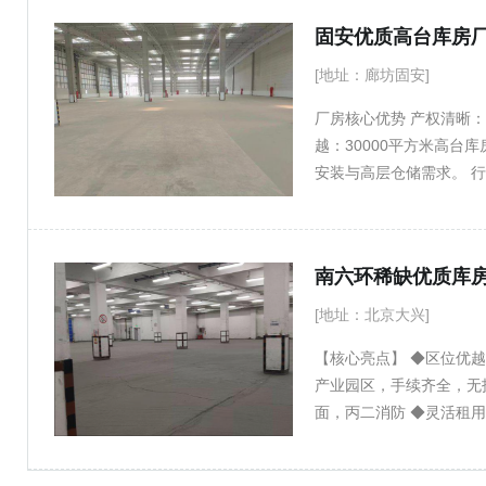
分拣加工间： 87平方米 
仓储等。 合法合规： 
送、中央厨房、食品加工厂
入，无后顾之忧。 可改
中小型商户优选 该单元
合理改造。 欢迎咨询！☎️1
[地址：廊坊固安]
室，实现仓储与商务管理的
厂房核心优势 产权清晰
需设定) 配套常温库房：
越：30000平方米高台
【方案三】高标大型冷冻库 
安装与高层仓储需求。 
空间，凭借其卓越的层高优
仪器仪表、印刷、电子设
平方米 存储类型： 冷冻
仓储灵活：适用于电商仓
用面积倍增，极大降低您
等。 --- 区位与交通
诺： 空间洁净，维护良
型车辆进出无忧，21米
案。 专业物业管理，保障设
生产无忧 独立办公区与
微）
[地址：北京大兴]
应稳定，设有独立变压器
【核心亮点】 ◆区位优
30000㎡主力厂房外
产业园区，手续齐全，无
✅ 500㎡（精致小户型） ✅ 
面，丙二消防 ◆灵活租用
语 固安稀缺优质厂房，
体，配备办公区及住宿空间
各类生产、仓储企业垂询考察！
结构：砖混+商混，金刚砂