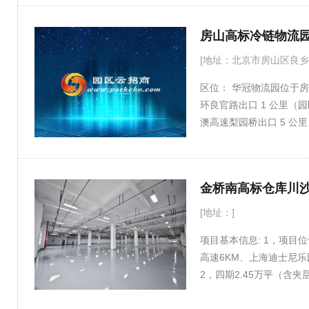
房山高标冷链物流
[地址：北京市房山区良乡
区位： 华冠物流园位于房
环良官路出口 1 公里（园
澳高速梨园桥出口 5 公
速环绕，1 小时内通达京
（其中工业建设用地约20
划总建筑面积约 15 万
金桥南高标仓库川沙
在房山区域处于前列。 配
承重 2 吨 /㎡，且达到
[地址：]
供电、燃气、市政管网、
项目基本信息: 1，项目
合： 对比周边专业冷链
高速6KM、上海迪士尼乐
道协同 ，租金更亲民，
2，四期2.45万平（含
大型国企及知名企业入驻
3，三期0.61万平，丙
投用、即租即用 ，综合