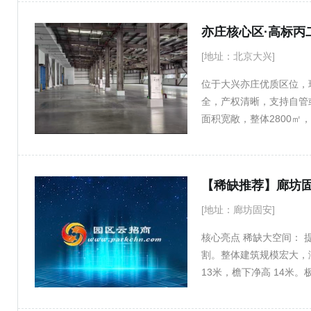
电电力充足； 5，园区
的理想选址。
亦庄核心区·高标丙
[地址：北京大兴]
位于大兴亦庄优质区位，
全，产权清晰，支持自管
面积宽敞，整体2800
展示需求； 室内配套完
近主干道，大车进出无忧
目运营等多种业态。 欢迎有
[地址：廊坊固安]
核心亮点 稀缺大空间： 提供
割。整体建筑规模宏大，
13米，檐下净高 14
或高大生产流水线，显著
状况优良。6.5米柱距 