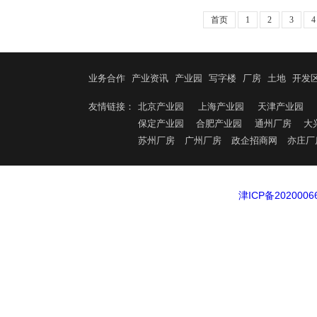
消防：丙二类标准，设施
首页
1
2
3
4
务】 独立物流出入口 办
租金支付：押一付六 适
咨询☎️17896015796
业务合作
产业资讯
产业园
写字楼
厂房
土地
开发
友情链接：
北京产业园
上海产业园
天津产业园
保定产业园
合肥产业园
通州厂房
大
苏州厂房
广州厂房
政企招商网
亦庄厂
津ICP备2020006