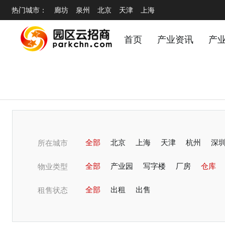
热门城市：
廊坊
泉州
北京
天津
上海
首页
产业资讯
产
全部
北京
上海
天津
杭州
深
所在城市
潍坊
全部
青岛
产业园
烟台
写字楼
无锡
厂房
蚌埠
仓库
东
物业类型
淄博
全部
郑州
出租
开封
出售
商丘
洛阳
邢
租售状态
温州
锦阳
常州
宁波
嘉兴
绍