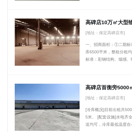
：全温区冷库（-25℃~
性价比高 ：长期租赁享
物流 ▪ 生鲜电商 ▪ 冷冻食
[地址：保定高碑店市]
一、招商面积：①二期标
库6500平米，整租分租
标准：彩钢结构、烟感、
处理。冷库温区：负35度
饮、超市、酒店配套齐全
业入驻洽谈！☎️178960
高碑店首衡旁500
[地址：保定高碑店市]
[冷库概况]目前出租共5
5米。 [配套设施]水电
送均可，冷库最低温度在-
咨询；17896015796（