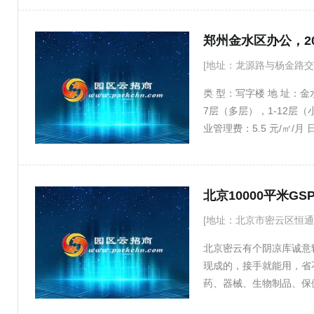
园，地上地下立体交通畅
郑州金水区办公，2
[地址：龙源路与杨金路交会
类 型：写字楼 地 址：金水
7层（多层），1-12层
业管理费：5.5 元/㎡/月 
220000 平方米 标准层面
率：35.25%
北京10000平米G
[地址：北京市密云区恒通
北京密云有个阴凉库诚意转
现成的，接手就能用，省
药、器械、生物制品、保
院内 有意的老板直接联系白先