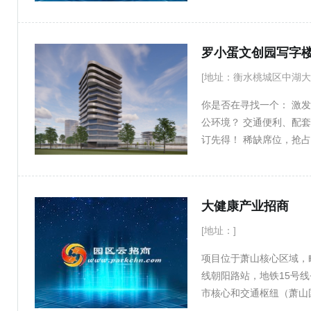
74平方公里，临港产业区
电、通讯、通给水、通排
化、高端装备制造、战略
速投入建设与生产。 配
基地，努力发展成为江苏
构、金融服务等日益完善，
罗小蛋文创园写字
示范区先导区、全国七大
展沃土： 作为国家级战
区A区（徐圩片区）、中
能疏解、临空经济区建设
[地址：衡水桃城区中湖大道
范基地、国家级绿色工业园
应、行政审批、税收优惠、
你是否在寻找一个： 激
平方公里，以炼化一体化
块优质，升值可期： 工
公环境？ 交通便利、配
产业集群为特色，打造规
业用地），产权年限完整
订先得！ 稀缺席位，抢
为炼油4000万吨级/年、
研发需求。 土地价格相
环境，成为城市商务办公
POE、可降解塑料、AB
随着区域价值持续提升，
自由组合 可租可售，满
前，基地已形成盛虹石化
层层带露台，最大宽度达
年化工园区高质量发展综
大健康产业招商
与户可相互打通，灵活组合
650㎡，宽敞舒适，打造
[地址：]
仅拥有优越的硬件设施，
项目位于萧山核心区域，
公环境。 智慧化管理：
线朝阳路站，地铁15号线
全。 共享空间：共享会
市核心和交通枢纽（萧山
公成本。 完善配套：园
气，整体面积50000方，