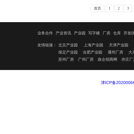
服务提供商。公司核心团
首页
1
2
3
10余个河南省省级建设项
地方（、企业、机构等）
作两大主营业务，服务项
业务合作
产业资讯
产业园
理、服务、运营、品牌、
写字楼
厂房
仓库
开发
益共同体，进而为合作伙
友情链接：
北京产业园
上海产业园
天津产业园
体经济的发展做出贡献。
保定产业园
合肥产业园
通州厂房
大
苏州厂房
广州厂房
政企招商网
亦庄厂
津ICP备2020006