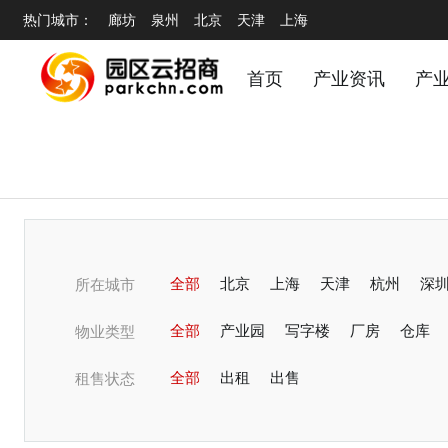
热门城市：
廊坊
泉州
北京
天津
上海
首页
产业资讯
产
全部
北京
上海
天津
杭州
深
所在城市
潍坊
全部
青岛
产业园
烟台
写字楼
无锡
厂房
蚌埠
仓库
东
物业类型
淄博
全部
郑州
出租
开封
出售
商丘
洛阳
邢
租售状态
温州
锦阳
常州
宁波
嘉兴
绍