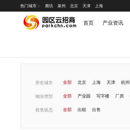
热门城市：
廊坊
泉州
北京
天津
上海
首页
产业资讯
全部
北京
上海
天津
杭州
所在城市
潍坊
全部
青岛
产业园
烟台
写字楼
无锡
厂房
蚌埠
物业类型
淄博
全部
郑州
出租
开封
出售
商丘
洛阳
租售状态
温州
锦阳
常州
宁波
嘉兴