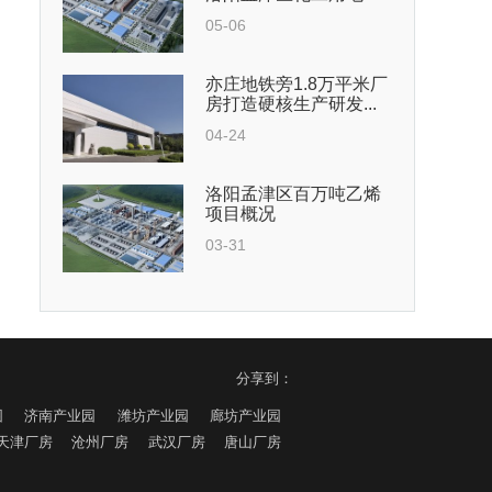
05-06
亦庄地铁旁1.8万平米厂
房打造硬核生产研发...
04-24
洛阳孟津区百万吨乙烯
项目概况
03-31
分享到：
园
济南产业园
潍坊产业园
廊坊产业园
天津厂房
沧州厂房
武汉厂房
唐山厂房