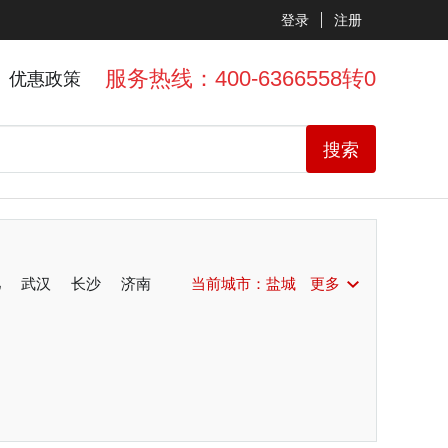
登录
注册
服务热线：400-6366558转0
优惠政策
搜索
肥
武汉
长沙
济南
当前城市：
盐城
更多
扬州
珠海
佛山
南昌
新乡
厦门
泉州
福州
州
湖州
淮安
邢台