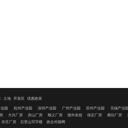
库
土地
开发区
优惠政策
产业园
杭州产业园
深圳产业园
广州产业园
苏州产业园
无锡产业
房
大兴厂房
房山厂房
顺义厂房
搜外友链
保定厂房
廊坊厂房
亦庄厂房
石景山写字楼
政企对接网