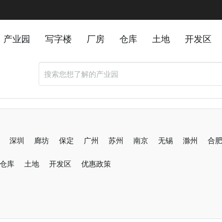
产业园
写字楼
厂房
仓库
土地
开发区
深圳
廊坊
保定
广州
苏州
南京
无锡
滁州
合
仓库
东莞
土地
烟台
开发区
佛山
优惠政策
沧州
唐山
邯郸
张家口
石家庄
邢台
聊城
沈阳
哈尔滨
长春
新乡
阜阳
重庆
绍兴
金华
舟山
肇庆
威海
南通
盐城
镇江
泰