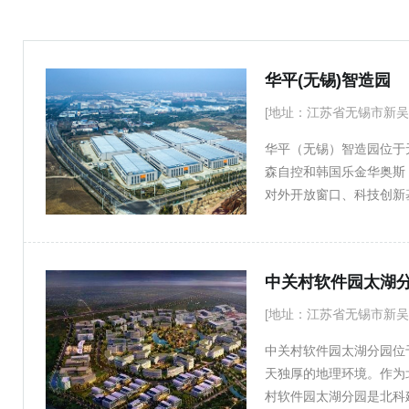
承德
秦皇岛
衡水
肇庆
惠州
华平(无锡)智造园
[地址：江苏省无锡市新吴
华平（无锡）智造园位于
森自控和韩国乐金华奥斯
对外开放窗口、科技创新
一。无锡高新区还被评为
园区、国家知识产权试点
批 资企业，提供人力、
中关村软件园太湖
一系列配套支持。
[地址：江苏省无锡市新吴
中关村软件园太湖分园位
天独厚的地理环境。作为
村软件园太湖分园是北科