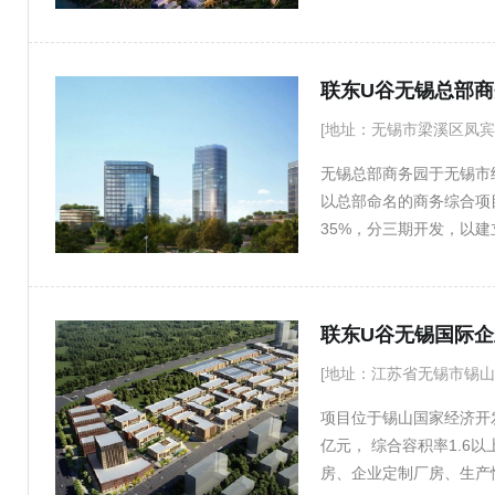
发展理念和模式开发的科
总投资45亿元。作为中
北京与无锡两地在地域、
联东U谷无锡总部商
发、服务外包、物联网(
化、软件人才培训、中介
[地址：无锡市梁溪区凤宾
的国际化专业生态高科技
无锡总部商务园于无锡市
以总部命名的商务综合项目
35%，分三期开发，以建
围的写字楼、45-90平米
的企业提供了丰富选择，
组院式办公、LOFT、
联东U谷无锡国际企
功能园区。
[地址：江苏省无锡市锡山
项目位于锡山国家经济开
亿元， 综合容积率1.6
房、企业定制厂房、生产