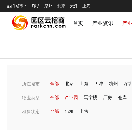
热门城市：
廊坊
泉州
北京
天津
上海
首页
产业资讯
产
全部
北京
上海
天津
杭州
深
所在城市
潍坊
全部
青岛
产业园
烟台
写字楼
无锡
厂房
蚌埠
仓库
东
物业类型
淄博
全部
郑州
出租
开封
出售
商丘
洛阳
邢
租售状态
温州
锦阳
常州
宁波
嘉兴
绍