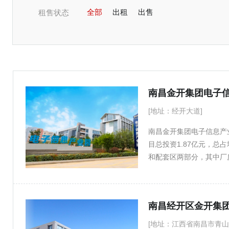
承德
全部
秦皇岛
出租
出售
衡水
肇庆
惠州
租售状态
南昌金开集团电子
[地址：经开大道]
南昌金开集团电子信息产
目总投资1.87亿元，总占
和配套区两部分，其中厂房区
栋、B 栋、C 栋），1 
栋六层综合楼、1栋六层倒
南昌经开区金开集
[地址：江西省南昌市青山