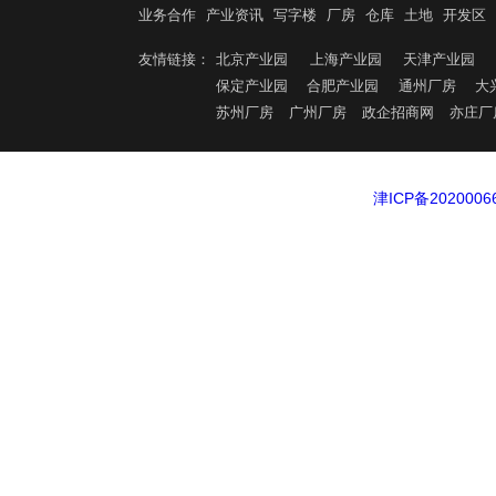
OPPORTUNITY机遇、
业务合作
产业资讯
写字楼
厂房
仓库
土地
开发区
绿化生态的办公花园，强
友情链接：
北京产业园
上海产业园
天津产业园
由的空间，依托城东，提
保定产业园
合肥产业园
通州厂房
大
幸福感为出发点，构建基
苏州厂房
广州厂房
政企招商网
亦庄厂
慧社区。全力打造省级电
业，掌控天下财富。项目
统美学原理，暗合四象之位
津ICP备2020006
三重公共交流空间。天然
在高标准高品质的国内一
企业总部均可享受青山湖
构，为每家入驻企业聘配