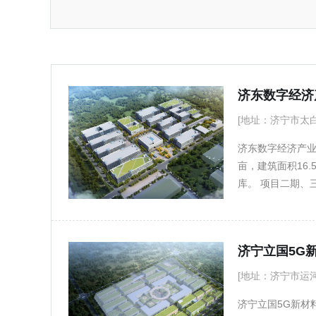
承德
秦皇岛
衡水
肇庆
惠
济东数字经济
[地址：济宁市太
济东数字经济产业
亩，建筑面积16
库。 项目二期、
工矿大院转型示
术、智能制造、新
象、配套设施完
济宁立国5G
[地址：济宁市运
济宁立国5G新材