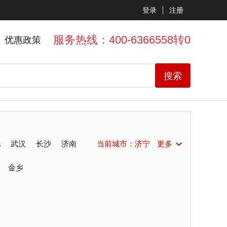
登录
注册
服务热线：400-6366558转0
优惠政策
搜索
肥
武汉
长沙
济南
当前城市：
济宁
更多
扬州
金乡
珠海
佛山
南昌
新乡
厦门
泉州
福州
州
湖州
淮安
邢台