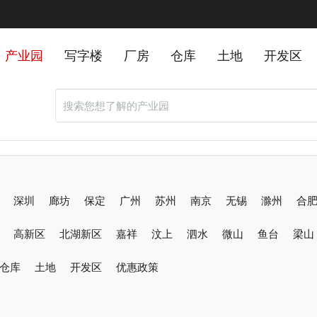
产业园
写字楼
厂房
仓库
土地
开发区
深圳
廊坊
保定
广州
苏州
南京
无锡
滁州
合
东莞
高新区
烟台
北湖新区
佛山
嘉祥
沧州
汶上
唐山
泗水
邯郸
微山
张家口
鱼台
石家庄
梁山
仓库
邢台
土地
聊城
开发区
沈阳
优惠政策
哈尔滨
长春
新乡
阜阳
重庆
绍兴
金华
舟山
肇庆
威海
南通
盐城
镇江
泰