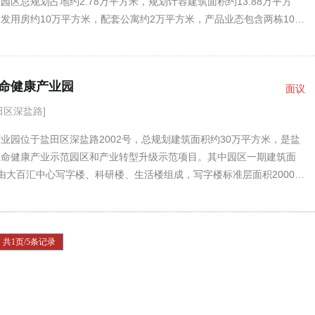
园区总规划占地约2.78万平方米，规划计容建筑面积约13.88万平方
发用房约10万平方米，配套公寓约2万平方米，产品业态包含两栋100
房、一栋100米高配套公寓，以及四层星轨环形商业与产业配套裙楼。
园区包括一个卫星通信地面关口站，和卫星数据采集处理中心、卫星物
心、卫星物联网产业服务中心、卫星物联网生产研发中心、卫星物联网
命健康产业园
面议
中心，以及中集KEPLER航天卫星博物馆。打造 以智能集装箱产业为
星物联网应用产业为主导的新型产业集群与生态智慧园区。
田区深盐路]
业园位于盐田区深盐路2002号，总规划建筑面积约30万平方米，是盐
生命健康产业示范园区和产业转型升级示范项目。其中园区一期建筑面
由大百汇中心写字楼、科研楼、生活楼组成，写字楼标准层面积2000至
研楼层高4.6-4.9米，达到GMP实验室建设条件，生活楼配套建有商务酒
厅等。园区二期新建产业用房建筑面积约7万余平方米，共3栋，每栋
2.7万平方米；采用退台设计，标准层面积900-1700平方米灵动组合设
共1页/5条记录
。项目配置停车位约2000个。2018年底，已聚集近60家生物科技企业
。大百汇生命健康产业园被评为深圳市投资推广重点园区。