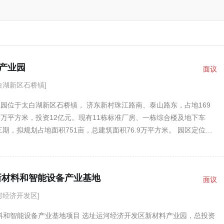
州
中山
江门
济宁
南宁
产业园
面议
白湖新区石桥镇]
园位于太白湖新区石桥镇， 济东新村珠江路南、泰山路东，占地169
.5万平方米，投资12亿元。现有11栋标准厂房、一栋综合楼及地下车
三期，拟规划占地面积751亩，总建筑面积76.9万平方米。 园区定位为
范区高科技产业综合体，以四新经济为引擎，重点发展新一代信息技
能源、5G等战略新兴产业，未来将打造形成具有特色产业和独特形
善的生态型产业园区。
新材料和智能设备产业基地
面议
河经济开发区]
料和智能设备产业基地项目 选址运河经济开发区新材料产业园，总投资