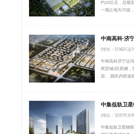
约10亿元，总规
一期占地为70亩
一座面积约400
务中心，同期建设
约18万㎡，建设
中南高科·济
验中心、职工生活
态，重点承接深
[地址：任城区运
和智能设备制造
中南高科济宁运
商贸城J区西侧，
亩。 园区内部道
配有办公、生产出
徐高速11公里，
中集低轨卫星
[地址：深圳市光
中集低轨卫星物联