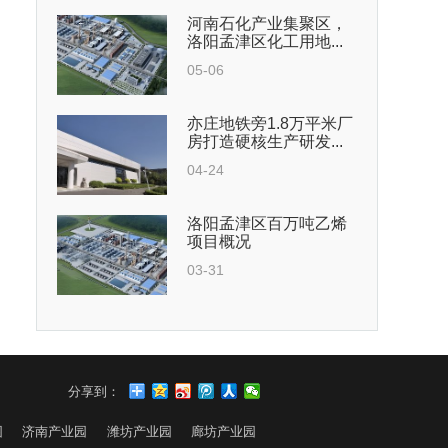
河南石化产业集聚区，
洛阳孟津区化工用地...
05-06
亦庄地铁旁1.8万平米厂
房打造硬核生产研发...
04-24
洛阳孟津区百万吨乙烯
项目概况
03-31
分享到：
园
济南产业园
潍坊产业园
廊坊产业园