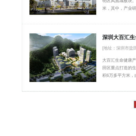
明区凤凰城板块。
米，其中，产业研
米高的研发办公用
功能规划方面，
联网运营控制中
深圳大百汇生
应用服务中心五大
牵引，以低轨卫
[地址：深圳市盐
大百汇生命健康产
田区重点打造的
积6万多平方米，
4000平方米，科
店、公寓和员工餐
建筑面积约2.2-
计，空间实用率高
及研发机构入驻