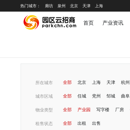
热门城市：
廊坊
泉州
北京
天津
上海
首页
产业资讯
全部
北京
上海
天津
杭州
所在城市
潍坊
全部
青岛
任城
烟台
兖州
无锡
邹城
蚌埠
曲阜
城市区域
淄博
全部
郑州
产业园
开封
写字楼
商丘
厂房
洛阳
物业类型
温州
全部
锦阳
出租
常州
出售
宁波
嘉兴
租售状态