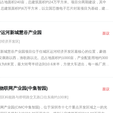
划占地面积240亩，总建筑面积约24万平方米。项目分两期建设，其中
，总建筑面积约6万平方米，以立国芯微电子芯片封装项目为基础，建设
0平米，集科技研发、产品展示、商务办公、生活配套于一体的综合性服
约5.6万平方米的多层高标准厂房。二期总投资约8亿元，总建筑面积
多层高标准厂房、中央研发展示中心、产研一体研发中心、工学一体实
宁运河新城慧谷产业园
面议
配套设施等。项目产业定位为半导体、集成电路、5G通讯新材料等业
圳、东莞等珠三角、长三角地区的信息技术产业转移，打造半导体封装
河经济开发区]
产业基地。
河新城慧谷产业园项目位于任城区运河经济开发区最核心的位置，豪德
安康路以西，渔歌路以北。总占地面积约1000亩，产业配套用地约300
路为8米宽，最大转弯半径达到10.6米半，方便大车进出，每一栋厂房均
入口，大车可直接进入厂房进行装卸，西邻G105，南邻G237.距离济
周边配套豪德商贸城，智能物流产业园；
物联网产业园(中集智园)
面议
明区科能路与侨明路交叉路口往东南约100米]
网产业园(CIMC中集智园)，位于深圳市十七个重点开发区域之一的光