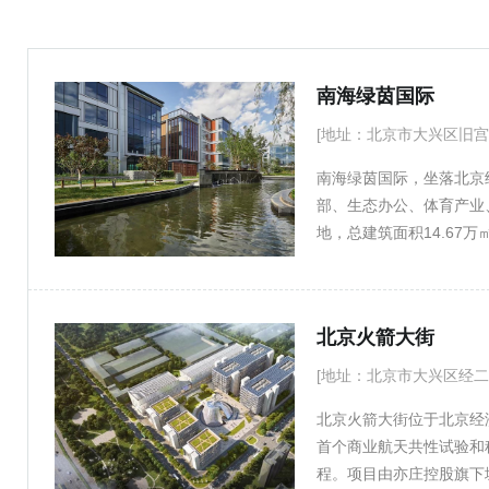
承德
秦皇岛
衡水
肇庆
惠州
南海绿茵国际
[地址：北京市大兴区旧宫
南海绿茵国际，坐落北京
部、生态办公、体育产业
地，总建筑面积14.67
台、下沉庭院一应俱全，
策红利，重点引进体育总
套专业商业、国际运动公
北京火箭大街
[地址：北京市大兴区经二
北京火箭大街位于北京经
首个商业航天共性试验和
程。项目由亦庄控股旗下