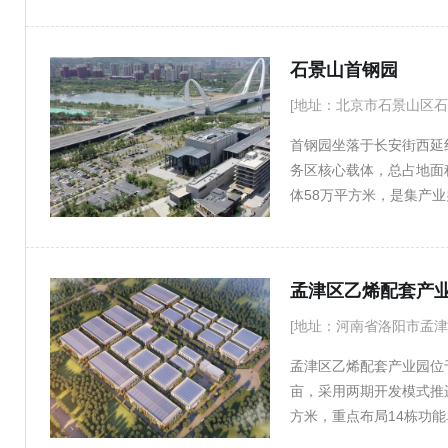
服务：可为入驻企业提供
训活动、专业论坛，为企
石景山首钢园
[地址：北京市石景山区石
首钢园坐落于长安街西延
务区核心载体，总占地面积
体58万平方米，是集产
区。园区以工业遗存活化
型，成为北京产业升级与
孟津区乙烯配套产
[地址：河南省洛阳市孟津
孟津区乙烯配套产业园位
亩，采用两期开发模式推进
方米，重点布局14栋功
建设园区综合服务中心、