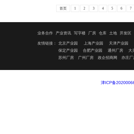
区注重生态与科技融合，
首页
1
2
3
4
5
6
7
高效、低碳的运营环境。
室共享、技术合作撮合等
中心等数字化设施，降低
助力企业融入亦庄产业生
业务合作
产业资讯
写字楼
厂房
仓库
土地
开发区
友情链接：
北京产业园
上海产业园
天津产业园
保定产业园
合肥产业园
通州厂房
大
苏州厂房
广州厂房
政企招商网
亦庄厂
津ICP备2020006